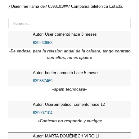
¿Quién me llama de? 6398103##? Compañía telefónica Estado.
Autor: User comentó hace 3 meses
639240663
»De endesa, para la revision anual de la caldera, tengo contrato
con ellos, no es spam«
Autor: briefer comentó hace 5 meses
639357469
»spam tecnocasa«
Autor: UserSimpatico. comentó hace 12
meses
639907104
»Contesto no responde y cuelga«
Autor: MARTA DOMÈNECH VIRGILI