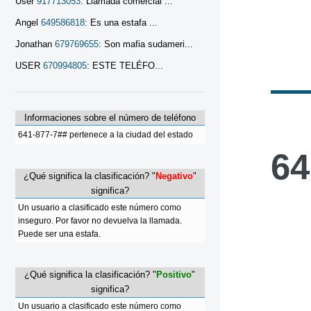
User
917713053
: Llamada comercial ...
Angel
649586818
: Es una estafa ...
Jonathan
679769655
: Son mafia sudameri...
USER
670994805
: ESTE TELÉFO...
Informaciones sobre el número de teléfono
641-877-7## pertenece a la ciudad del estado
64
¿Qué significa la clasificación? "
Negativo
"
significa?
Un usuario a clasificado este número como
inseguro. Por favor no devuelva la llamada.
Puede ser una estafa.
¿Qué significa la clasificación? "
Positivo
"
significa?
Un usuario a clasificado este número como