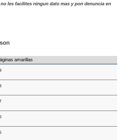
, no les facilites ningun dato mas y pon denuncia en
nson
áginas amarillas
9
8
7
6
5