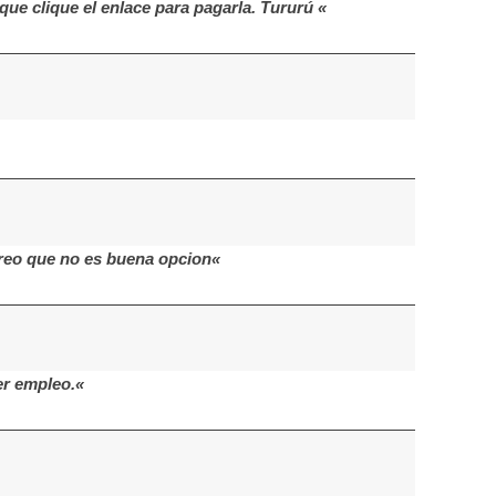
ue clique el enlace para pagarla. Tururú «
creo que no es buena opcion«
er empleo.«