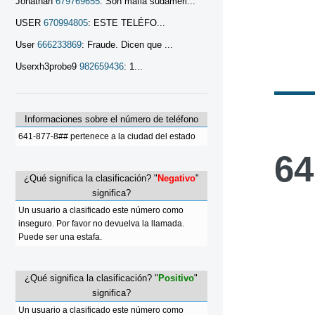
Jonathan
679769655
: Son mafia sudameri...
USER
670994805
: ESTE TELÉFO...
User
666233869
: Fraude. Dicen que ...
Userxh3probe9
982659436
: 1...
Informaciones sobre el número de teléfono
641-877-8## pertenece a la ciudad del estado
64
¿Qué significa la clasificación? "
Negativo
"
significa?
Un usuario a clasificado este número como
inseguro. Por favor no devuelva la llamada.
Puede ser una estafa.
¿Qué significa la clasificación? "
Positivo
"
significa?
Un usuario a clasificado este número como