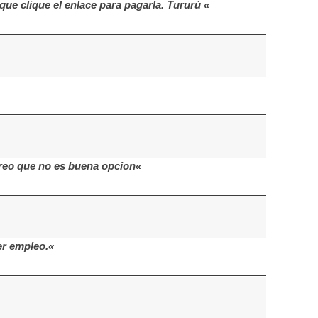
ue clique el enlace para pagarla. Tururú «
creo que no es buena opcion«
er empleo.«