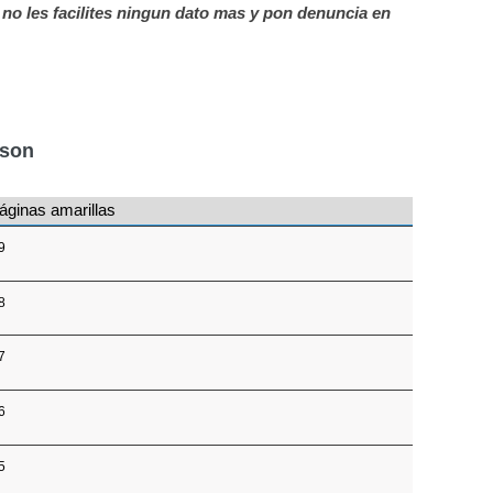
, no les facilites ningun dato mas y pon denuncia en
nson
áginas amarillas
9
8
7
6
5