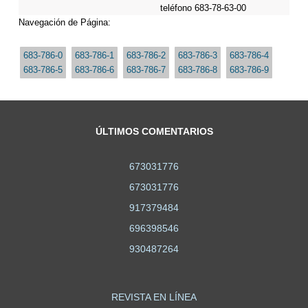
teléfono 683-78-63-00
Navegación de Página:
683-786-0
683-786-1
683-786-2
683-786-3
683-786-4
683-786-5
683-786-6
683-786-7
683-786-8
683-786-9
ÚLTIMOS COMENTARIOS
673031776
673031776
917379484
696398546
930487264
REVISTA EN LÍNEA