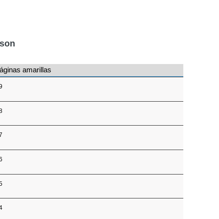
nson
áginas amarillas
9
8
7
6
5
4