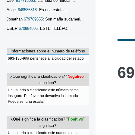
User
917713053
: Llamada comercial ...
Angel
649586818
: Es una estafa ...
Jonathan
679769655
: Son mafia sudameri...
USER
670994805
: ESTE TELÉFO...
Informaciones sobre el número de teléfono
693-130-9## pertenece a la ciudad del estado
69
¿Qué significa la clasificación? "
Negativo
"
significa?
Un usuario a clasificado este número como
inseguro. Por favor no devuelva la llamada.
Puede ser una estafa.
¿Qué significa la clasificación? "
Positivo
"
significa?
Un usuario a clasificado este número como