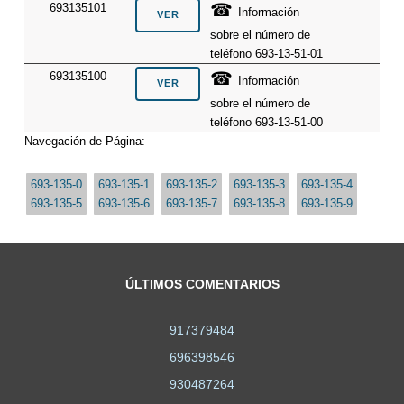
☎
693135101
Información
sobre el número de
teléfono 693-13-51-01
☎
693135100
Información
sobre el número de
teléfono 693-13-51-00
Navegación de Página:
693-135-0
693-135-1
693-135-2
693-135-3
693-135-4
693-135-5
693-135-6
693-135-7
693-135-8
693-135-9
ÚLTIMOS COMENTARIOS
917379484
696398546
930487264