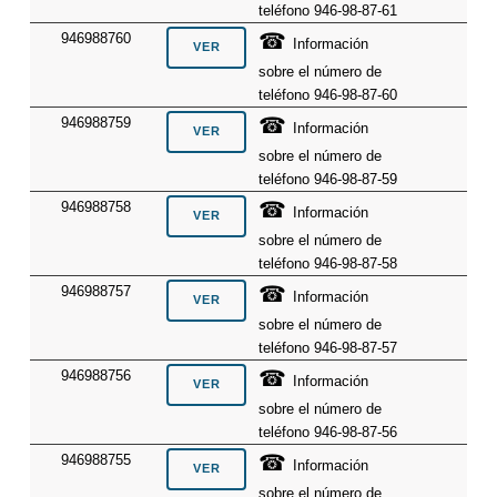
teléfono 946-98-87-61
☎
946988760
Información
sobre el número de
teléfono 946-98-87-60
☎
946988759
Información
sobre el número de
teléfono 946-98-87-59
☎
946988758
Información
sobre el número de
teléfono 946-98-87-58
☎
946988757
Información
sobre el número de
teléfono 946-98-87-57
☎
946988756
Información
sobre el número de
teléfono 946-98-87-56
☎
946988755
Información
sobre el número de