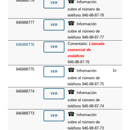
☎
946988778
Información
sobre el número de
teléfono 946-98-87-78
☎
946988777
Información
sobre el número de
teléfono 946-98-87-77
Comentario:
Llamada
946988776
comercial de
vodafone
946-98-87-76
☎
946988775
1x
Información
sobre el número de
teléfono 946-98-87-75
☎
946988774
Información
sobre el número de
teléfono 946-98-87-74
☎
946988773
Información
sobre el número de
teléfono 946-98-87-73