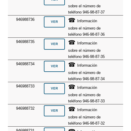
sobre el número de
teléfono 946-98-87-37
☎
946988736
Información
sobre el número de
teléfono 946-98-87-36
☎
946988735
Información
sobre el número de
teléfono 946-98-87-35
☎
946988734
Información
sobre el número de
teléfono 946-98-87-34
☎
946988733
Información
sobre el número de
teléfono 946-98-87-33
☎
946988732
Información
sobre el número de
teléfono 946-98-87-32
946988731