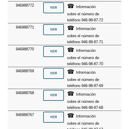
☎
946988772
Información
sobre el número de
teléfono 946-98-87-72
☎
946988771
Información
sobre el número de
teléfono 946-98-87-71
☎
946988770
Información
sobre el número de
teléfono 946-98-87-70
☎
946988769
Información
sobre el número de
teléfono 946-98-87-69
☎
946988768
Información
sobre el número de
teléfono 946-98-87-68
☎
946988767
Información
sobre el número de