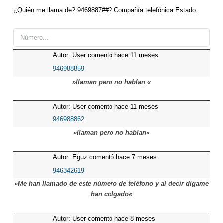
¿Quién me llama de? 9469887##? Compañía telefónica Estado.
Autor: User comentó hace 11 meses
946988859
»llaman pero no hablan «
Autor: User comentó hace 11 meses
946988862
»llaman pero no hablan«
Autor: Eguz comentó hace 7 meses
946342619
»Me han llamado de este número de teléfono y al decir dígame
han colgado«
Autor: User comentó hace 8 meses