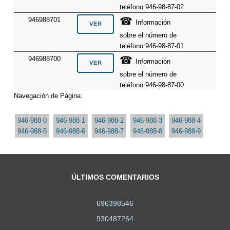
teléfono 946-98-87-02
☎
946988701
Información
sobre el número de
teléfono 946-98-87-01
☎
946988700
Información
sobre el número de
teléfono 946-98-87-00
Navegación de Página:
946-988-0
946-988-1
946-988-2
946-988-3
946-988-4
946-988-5
946-988-6
946-988-7
946-988-8
946-988-9
ÚLTIMOS COMENTARIOS
696398546
930487264