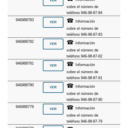
sobre el número de
teléfono 946-98-87-84
☎
946988783
Información
sobre el número de
teléfono 946-98-87-83
☎
946988782
Información
sobre el número de
teléfono 946-98-87-82
☎
946988781
Información
sobre el número de
teléfono 946-98-87-81
☎
946988780
Información
sobre el número de
teléfono 946-98-87-80
☎
946988779
Información
sobre el número de
teléfono 946-98-87-79