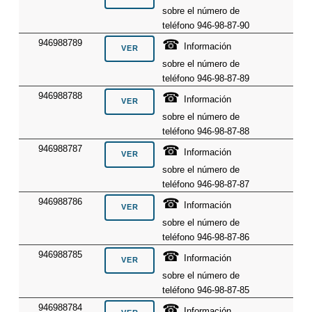
sobre el número de
teléfono 946-98-87-90
☎
946988789
Información
sobre el número de
teléfono 946-98-87-89
☎
946988788
Información
sobre el número de
teléfono 946-98-87-88
☎
946988787
Información
sobre el número de
teléfono 946-98-87-87
☎
946988786
Información
sobre el número de
teléfono 946-98-87-86
☎
946988785
Información
sobre el número de
teléfono 946-98-87-85
☎
946988784
Información