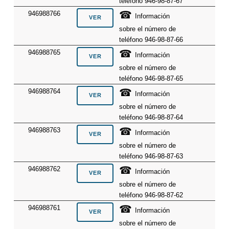
teléfono 946-98-87-67
☎
946988766
Información
sobre el número de
teléfono 946-98-87-66
☎
946988765
Información
sobre el número de
teléfono 946-98-87-65
☎
946988764
Información
sobre el número de
teléfono 946-98-87-64
☎
946988763
Información
sobre el número de
teléfono 946-98-87-63
☎
946988762
Información
sobre el número de
teléfono 946-98-87-62
☎
946988761
Información
sobre el número de