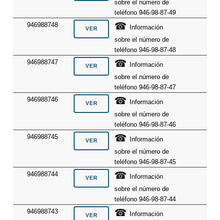
sobre el número de
teléfono 946-98-87-49
☎
946988748
Información
sobre el número de
teléfono 946-98-87-48
☎
946988747
Información
sobre el número de
teléfono 946-98-87-47
☎
946988746
Información
sobre el número de
teléfono 946-98-87-46
☎
946988745
Información
sobre el número de
teléfono 946-98-87-45
☎
946988744
Información
sobre el número de
teléfono 946-98-87-44
☎
946988743
Información