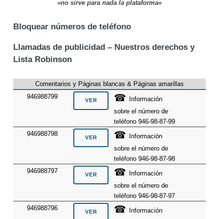
»no sirve para nada la plataforma«
Bloquear números de teléfono
Llamadas de publicidad – Nuestros derechos y
Lista Robinson
Comentarios y Páginas blancas & Páginas amarillas
☎
946988799
Información
sobre el número de
teléfono 946-98-87-99
☎
946988798
Información
sobre el número de
teléfono 946-98-87-98
☎
946988797
Información
sobre el número de
teléfono 946-98-87-97
☎
946988796
Información