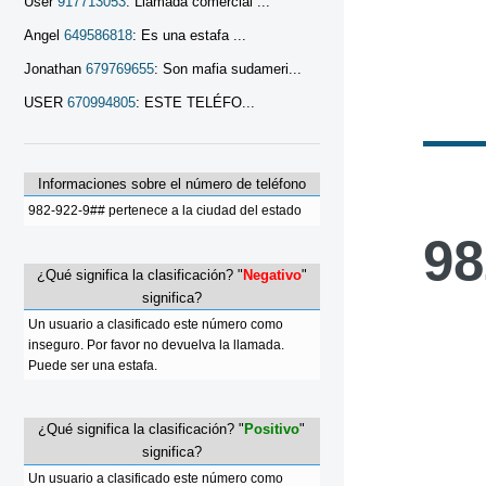
User
917713053
: Llamada comercial ...
Angel
649586818
: Es una estafa ...
Jonathan
679769655
: Son mafia sudameri...
USER
670994805
: ESTE TELÉFO...
Informaciones sobre el número de teléfono
982-922-9## pertenece a la ciudad del estado
98
¿Qué significa la clasificación? "
Negativo
"
significa?
Un usuario a clasificado este número como
inseguro. Por favor no devuelva la llamada.
Puede ser una estafa.
¿Qué significa la clasificación? "
Positivo
"
significa?
Un usuario a clasificado este número como