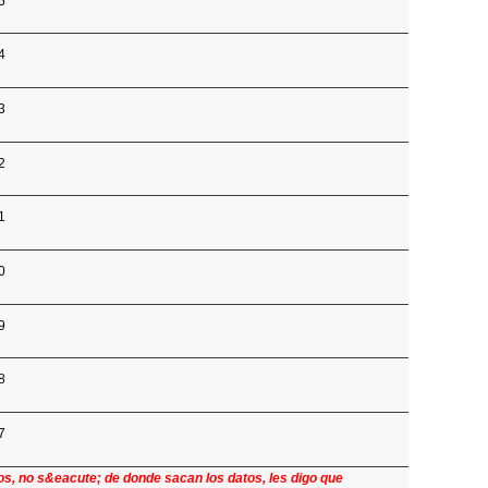
5
4
3
2
1
0
9
8
7
s, no s&eacute; de donde sacan los datos, les digo que