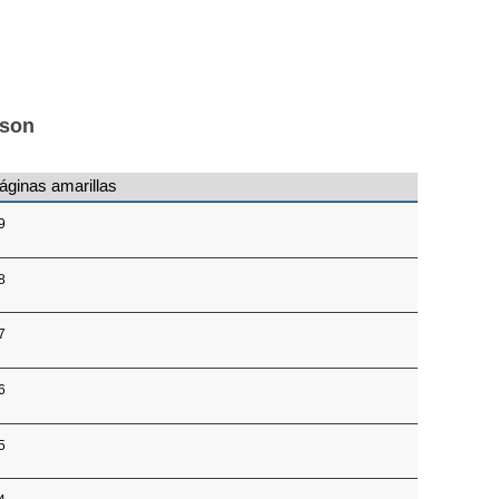
nson
áginas amarillas
9
8
7
6
5