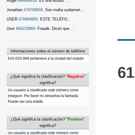
Angel
649586818
: Es una estafa ...
Jonathan
679769655
: Son mafia sudameri...
USER
670994805
: ESTE TELÉFO...
User
666233869
: Fraude. Dicen que ...
Informaciones sobre el número de teléfono
610-033-9## pertenece a la ciudad del estado
61
¿Qué significa la clasificación? "
Negativo
"
significa?
Un usuario a clasificado este número como
inseguro. Por favor no devuelva la llamada.
Puede ser una estafa.
¿Qué significa la clasificación? "
Positivo
"
significa?
Un usuario a clasificado este número como