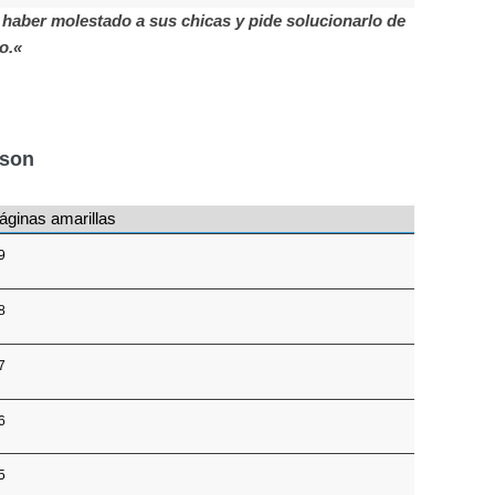
haber molestado a sus chicas y pide solucionarlo de
o.«
nson
áginas amarillas
9
8
7
6
5