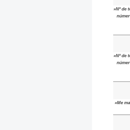
»Nº de t
número
»Nº de t
número
»Me man