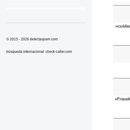
»cuida
© 2015 - 2026
detectaspam.com
búsqueda internacional:
check-caller.com
»Fraude