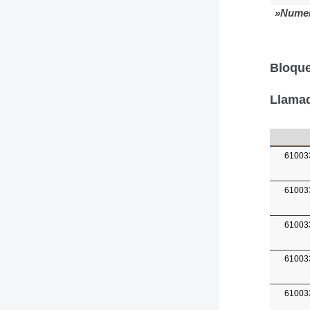
»Numer
Bloque
Llamad
61003
61003
61003
61003
61003