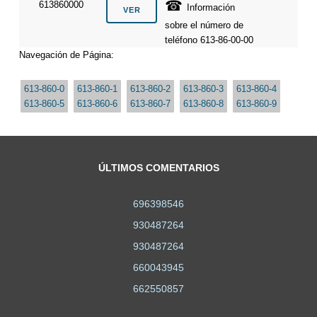
☎
613860000
Información
sobre el número de
teléfono 613-86-00-00
Navegación de Página:
613-860-0
613-860-1
613-860-2
613-860-3
613-860-4
613-860-5
613-860-6
613-860-7
613-860-8
613-860-9
ÚLTIMOS COMENTARIOS
696398546
930487264
930487264
660043945
662550857