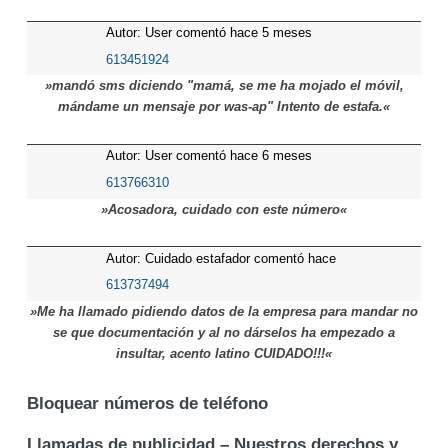
Autor: User comentó hace 5 meses
613451924
»mandó sms diciendo "mamá, se me ha mojado el móvil,
mándame un mensaje por was-ap" Intento de estafa.«
Autor: User comentó hace 6 meses
613766310
»Acosadora, cuidado con este número«
Autor: Cuidado estafador comentó hace
7 meses
613737494
»Me ha llamado pidiendo datos de la empresa para mandar no
se que documentación y al no dárselos ha empezado a
insultar, acento latino CUIDADO!!!«
Bloquear números de teléfono
Llamadas de publicidad – Nuestros derechos y