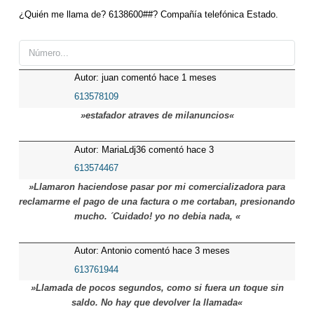
¿Quién me llama de? 6138600##? Compañía telefónica Estado.
Autor: juan comentó hace 1 meses
613578109
»estafador atraves de milanuncios«
Autor: MariaLdj36 comentó hace 3
meses
613574467
»Llamaron haciendose pasar por mi comercializadora para
reclamarme el pago de una factura o me cortaban, presionando
mucho. ´Cuidado! yo no debia nada, «
Autor: Antonio comentó hace 3 meses
613761944
»Llamada de pocos segundos, como si fuera un toque sin
saldo. No hay que devolver la llamada«