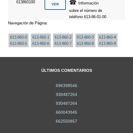
☎
613860100
Información
sobre el número de
teléfono 613-86-01-00
Navegación de Página:
613-860-0
613-860-1
613-860-2
613-860-3
613-860-4
613-860-5
613-860-6
613-860-7
613-860-8
613-860-9
ÚLTIMOS COMENTARIOS
696398546
930487264
930487264
660043945
662550857