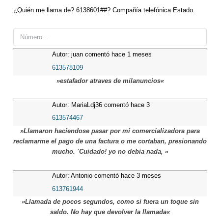
¿Quién me llama de? 6138601##? Compañía telefónica Estado.
Autor: juan comentó hace 1 meses
613578109
»estafador atraves de milanuncios«
Autor: MariaLdj36 comentó hace 3
meses
613574467
»Llamaron haciendose pasar por mi comercializadora para
reclamarme el pago de una factura o me cortaban, presionando
mucho. ´Cuidado! yo no debia nada, «
Autor: Antonio comentó hace 3 meses
613761944
»Llamada de pocos segundos, como si fuera un toque sin
saldo. No hay que devolver la llamada«