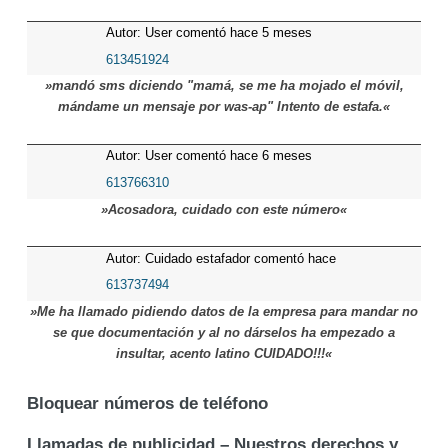
Autor: User comentó hace 5 meses
613451924
»mandó sms diciendo "mamá, se me ha mojado el móvil,
mándame un mensaje por was-ap" Intento de estafa.«
Autor: User comentó hace 6 meses
613766310
»Acosadora, cuidado con este número«
Autor: Cuidado estafador comentó hace
7 meses
613737494
»Me ha llamado pidiendo datos de la empresa para mandar no
se que documentación y al no dárselos ha empezado a
insultar, acento latino CUIDADO!!!«
Bloquear números de teléfono
Llamadas de publicidad – Nuestros derechos y