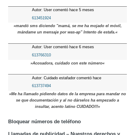
Autor: User comentó hace 5 meses
613451924
»mandó sms diciendo "mamá, se me ha mojado el móvil,
mándame un mensaje por was-ap" Intento de estafa.«
Autor: User comentó hace 6 meses
613766310
»Acosadora, cuidado con este número«
Autor: Cuidado estafador comentó hace
7 meses
613737494
»Me ha llamado pidiendo datos de la empresa para mandar no
se que documentación y al no dárselos ha empezado a
insultar, acento latino CUIDADO!!!«
Bloquear números de teléfono
Llamadas de publicidad – Nuestros derechos y