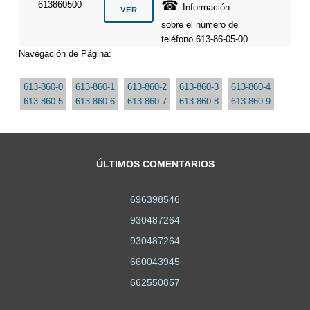
☎
613860500
Información
sobre el número de
teléfono 613-86-05-00
Navegación de Página:
613-860-0
613-860-1
613-860-2
613-860-3
613-860-4
613-860-5
613-860-6
613-860-7
613-860-8
613-860-9
ÚLTIMOS COMENTARIOS
696398546
930487264
930487264
660043945
662550857