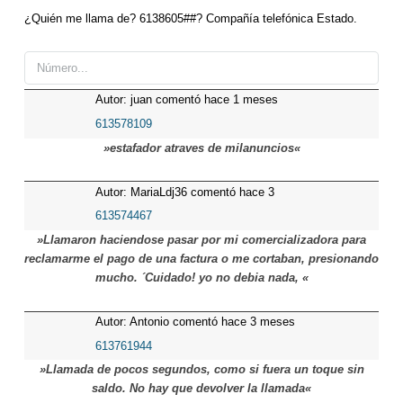
¿Quién me llama de? 6138605##? Compañía telefónica Estado.
Autor: juan comentó hace 1 meses
613578109
»estafador atraves de milanuncios«
Autor: MariaLdj36 comentó hace 3
meses
613574467
»Llamaron haciendose pasar por mi comercializadora para
reclamarme el pago de una factura o me cortaban, presionando
mucho. ´Cuidado! yo no debia nada, «
Autor: Antonio comentó hace 3 meses
613761944
»Llamada de pocos segundos, como si fuera un toque sin
saldo. No hay que devolver la llamada«