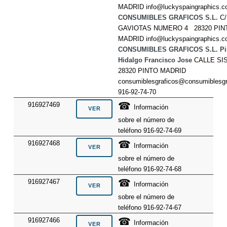
MADRID info@luckyspaingraphics.
CONSUMIBLES GRAFICOS S.L.
C/
GAVIOTAS NUMERO 4 28320 PIN
MADRID info@luckyspaingraphics.
CONSUMIBLES GRAFICOS S.L. Pi
Hidalgo Francisco Jose
CALLE SI
28320 PINTO MADRID
consumiblesgraficos@consumiblesg
916-92-74-70
☎
916927469
Información
sobre el número de
teléfono 916-92-74-69
☎
916927468
Información
sobre el número de
teléfono 916-92-74-68
☎
916927467
Información
sobre el número de
teléfono 916-92-74-67
☎
916927466
Información