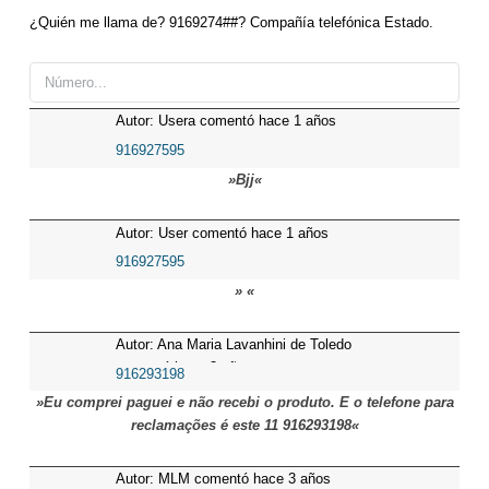
¿Quién me llama de? 9169274##? Compañía telefónica Estado.
Autor: Usera comentó hace 1 años
916927595
»Bjj«
Autor: User comentó hace 1 años
916927595
» «
Autor: Ana Maria Lavanhini de Toledo
comentó hace 3 años
916293198
»Eu comprei paguei e não recebi o produto. E o telefone para
reclamações é este 11 916293198«
Autor: MLM comentó hace 3 años