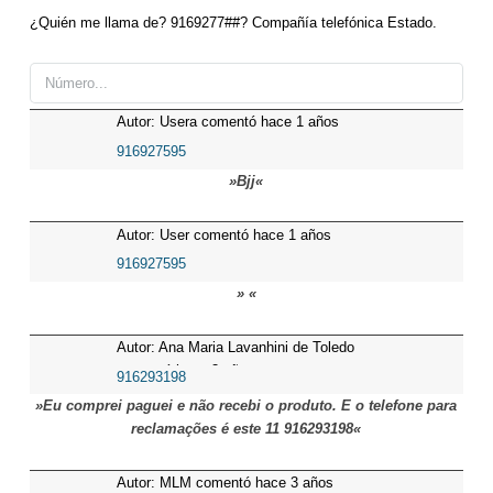
¿Quién me llama de? 9169277##? Compañía telefónica Estado.
Autor: Usera comentó hace 1 años
916927595
»Bjj«
Autor: User comentó hace 1 años
916927595
» «
Autor: Ana Maria Lavanhini de Toledo
comentó hace 3 años
916293198
»Eu comprei paguei e não recebi o produto. E o telefone para
reclamações é este 11 916293198«
Autor: MLM comentó hace 3 años