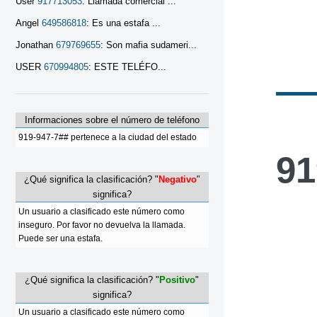
User
917713053
: Llamada comercial ...
Angel
649586818
: Es una estafa ...
Jonathan
679769655
: Son mafia sudameri...
USER
670994805
: ESTE TELÉFO...
Informaciones sobre el número de teléfono
919-947-7## pertenece a la ciudad del estado
91
¿Qué significa la clasificación? "
Negativo
"
significa?
Un usuario a clasificado este número como
inseguro. Por favor no devuelva la llamada.
Puede ser una estafa.
¿Qué significa la clasificación? "
Positivo
"
significa?
Un usuario a clasificado este número como