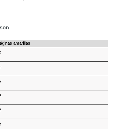
nson
áginas amarillas
9
8
7
6
5
4