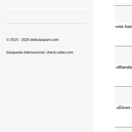
»me han
© 2015 - 2026
detectaspam.com
búsqueda internacional:
check-caller.com
»Mandan
»Dicen 