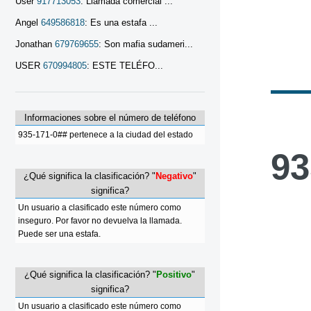
User
917713053
: Llamada comercial ...
Angel
649586818
: Es una estafa ...
Jonathan
679769655
: Son mafia sudameri...
USER
670994805
: ESTE TELÉFO...
Informaciones sobre el número de teléfono
935-171-0## pertenece a la ciudad del estado
93
¿Qué significa la clasificación? "
Negativo
"
significa?
Un usuario a clasificado este número como
inseguro. Por favor no devuelva la llamada.
Puede ser una estafa.
¿Qué significa la clasificación? "
Positivo
"
significa?
Un usuario a clasificado este número como