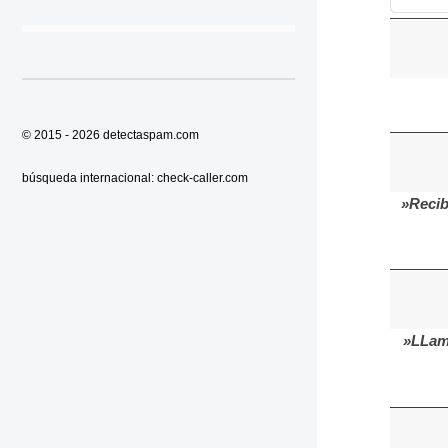
© 2015 - 2026
detectaspam.com
búsqueda internacional:
check-caller.com
»Recib
»LLama