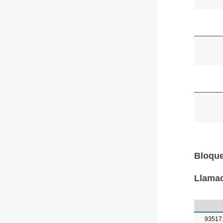
Bloque
Llamad
93517