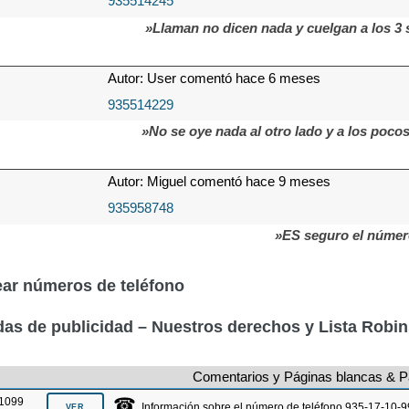
935514245
»Llaman no dicen nada y cuelgan a los 
Autor: User comentó hace 6 meses
935514229
»No se oye nada al otro lado y a los poco
Autor: Miguel comentó hace 9 meses
935958748
»ES seguro el núme
ar números de teléfono
as de publicidad – Nuestros derechos y Lista Robi
Comentarios y Páginas blancas & P
☎
1099
Información sobre el número de teléfono 935-17-10-9