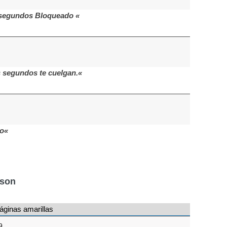
3 segundos Bloqueado «
s segundos te cuelgan.«
ro«
nson
áginas amarillas
9