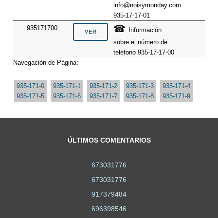
info@noisymonday.com
935-17-17-01
☎
935171700
Información
sobre el número de
teléfono 935-17-17-00
Navegación de Página:
935-171-0
935-171-1
935-171-2
935-171-3
935-171-4
935-171-5
935-171-6
935-171-7
935-171-8
935-171-9
ÚLTIMOS COMENTARIOS
673031776
673031776
917379484
696398546