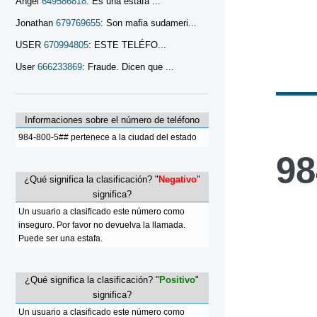
Angel
649586818
: Es una estafa ...
Jonathan
679769655
: Son mafia sudameri...
USER
670994805
: ESTE TELÉFO...
User
666233869
: Fraude. Dicen que ...
Informaciones sobre el número de teléfono
984-800-5## pertenece a la ciudad del estado
98
¿Qué significa la clasificación? "
Negativo
"
significa?
Un usuario a clasificado este número como
inseguro. Por favor no devuelva la llamada.
Puede ser una estafa.
¿Qué significa la clasificación? "
Positivo
"
significa?
Un usuario a clasificado este número como