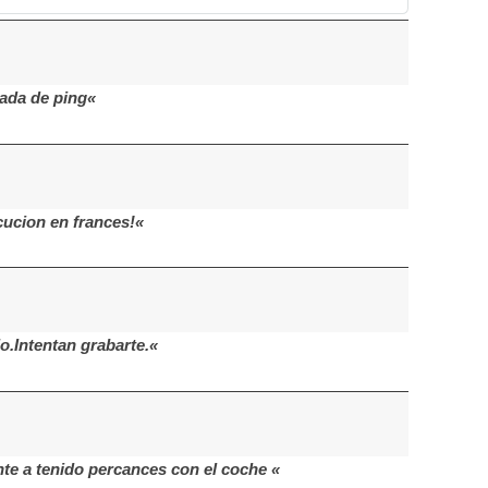
mada de ping«
cucion en frances!«
.Intentan grabarte.«
nte a tenido percances con el coche «