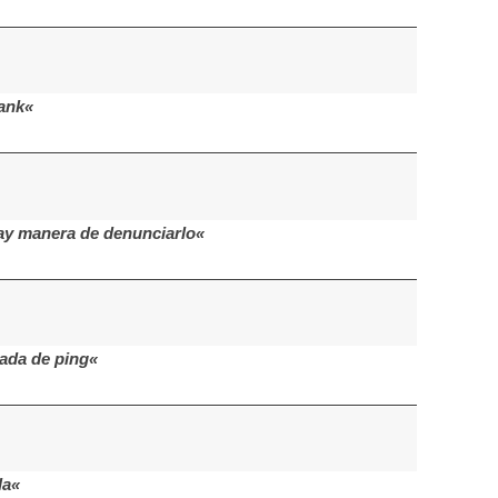
bank«
hay manera de denunciarlo«
mada de ping«
la«