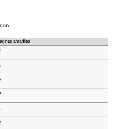
nson
áginas amarillas
9
8
7
6
5
4