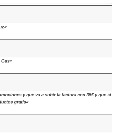
uz«
a Gas«
mociones y que va a subir la factura con 35€ y que si
uctos gratis«