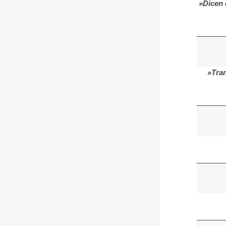
»Dicen 
»Tran