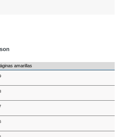
nson
áginas amarillas
9
8
7
6
5