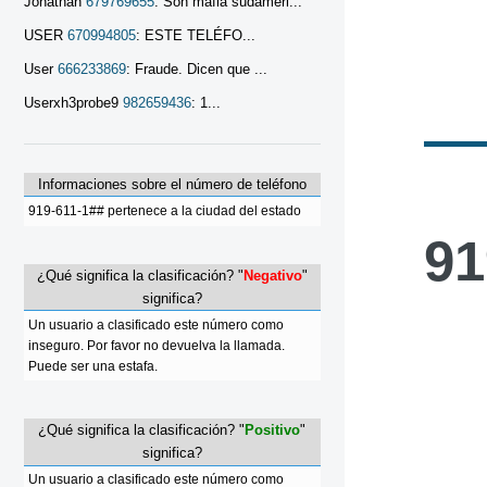
Jonathan
679769655
: Son mafia sudameri...
USER
670994805
: ESTE TELÉFO...
User
666233869
: Fraude. Dicen que ...
Userxh3probe9
982659436
: 1...
Informaciones sobre el número de teléfono
919-611-1## pertenece a la ciudad del estado
91
¿Qué significa la clasificación? "
Negativo
"
significa?
Un usuario a clasificado este número como
inseguro. Por favor no devuelva la llamada.
Puede ser una estafa.
¿Qué significa la clasificación? "
Positivo
"
significa?
Un usuario a clasificado este número como