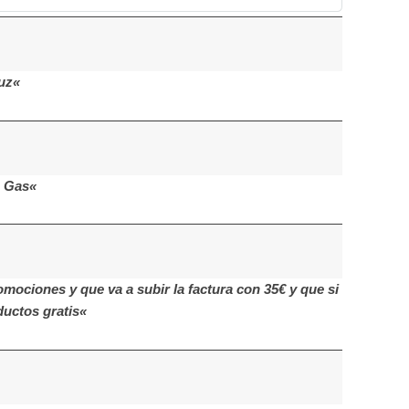
uz«
a Gas«
mociones y que va a subir la factura con 35€ y que si
uctos gratis«