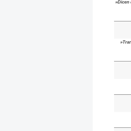
»Dicen 
»Tran