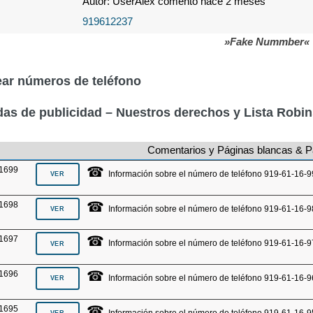
Autor: UserAlex comentó hace 2 meses
919612237
»Fake Nummber«
ar números de teléfono
as de publicidad – Nuestros derechos y Lista Robi
Comentarios y Páginas blancas & P
☎
1699
Información sobre el número de teléfono 919-61-16-9
☎
1698
Información sobre el número de teléfono 919-61-16-9
☎
1697
Información sobre el número de teléfono 919-61-16-9
☎
1696
Información sobre el número de teléfono 919-61-16-9
☎
1695
Información sobre el número de teléfono 919-61-16-9