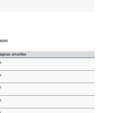
nson
áginas amarillas
9
8
7
6
5