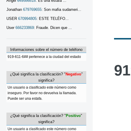
Angel
649586818
: Es una estafa ...
Jonathan
679769655
: Son mafia sudameri...
USER
670994805
: ESTE TELÉFO...
User
666233869
: Fraude. Dicen que ...
Informaciones sobre el número de teléfono
919-611-6## pertenece a la ciudad del estado
91
¿Qué significa la clasificación? "
Negativo
"
significa?
Un usuario a clasificado este número como
inseguro. Por favor no devuelva la llamada.
Puede ser una estafa.
¿Qué significa la clasificación? "
Positivo
"
significa?
Un usuario a clasificado este número como