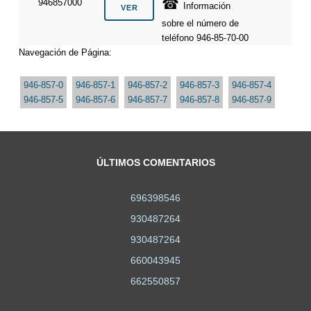
☎
946857000
Información
sobre el número de
teléfono 946-85-70-00
Navegación de Página:
946-857-0
946-857-1
946-857-2
946-857-3
946-857-4
946-857-5
946-857-6
946-857-7
946-857-8
946-857-9
ÚLTIMOS COMENTARIOS
696398546
930487264
930487264
660043945
662550857