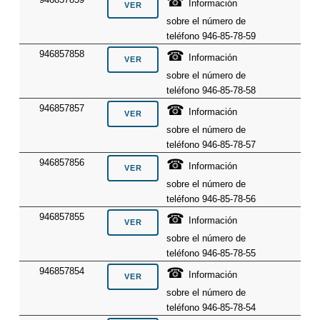
☎
Información
sobre el número de
teléfono 946-85-78-59
☎
946857858
Información
sobre el número de
teléfono 946-85-78-58
☎
946857857
Información
sobre el número de
teléfono 946-85-78-57
☎
946857856
Información
sobre el número de
teléfono 946-85-78-56
☎
946857855
Información
sobre el número de
teléfono 946-85-78-55
☎
946857854
Información
sobre el número de
teléfono 946-85-78-54