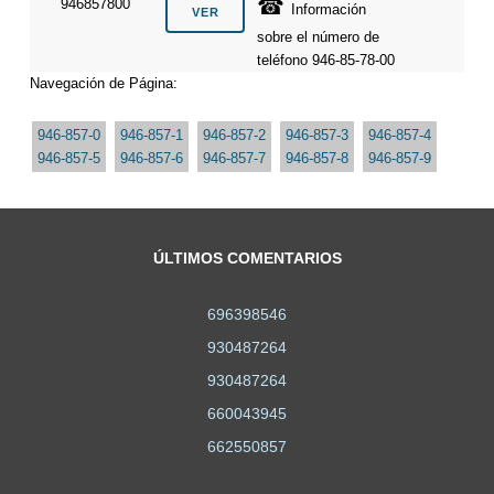
☎
946857800
Información
sobre el número de
teléfono 946-85-78-00
Navegación de Página:
946-857-0
946-857-1
946-857-2
946-857-3
946-857-4
946-857-5
946-857-6
946-857-7
946-857-8
946-857-9
ÚLTIMOS COMENTARIOS
696398546
930487264
930487264
660043945
662550857