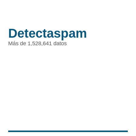
Detectaspam
Más de 1,528,641 datos