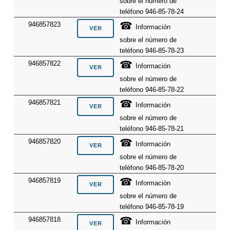
sobre el número de
teléfono 946-85-78-24
☎
946857823
Información
sobre el número de
teléfono 946-85-78-23
☎
946857822
Información
sobre el número de
teléfono 946-85-78-22
☎
946857821
Información
sobre el número de
teléfono 946-85-78-21
☎
946857820
Información
sobre el número de
teléfono 946-85-78-20
☎
946857819
Información
sobre el número de
teléfono 946-85-78-19
☎
946857818
Información