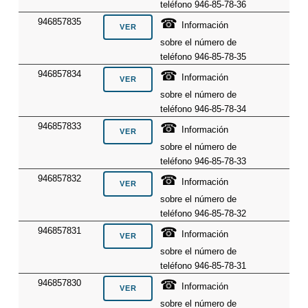
teléfono 946-85-78-36
☎
946857835
Información
sobre el número de
teléfono 946-85-78-35
☎
946857834
Información
sobre el número de
teléfono 946-85-78-34
☎
946857833
Información
sobre el número de
teléfono 946-85-78-33
☎
946857832
Información
sobre el número de
teléfono 946-85-78-32
☎
946857831
Información
sobre el número de
teléfono 946-85-78-31
☎
946857830
Información
sobre el número de