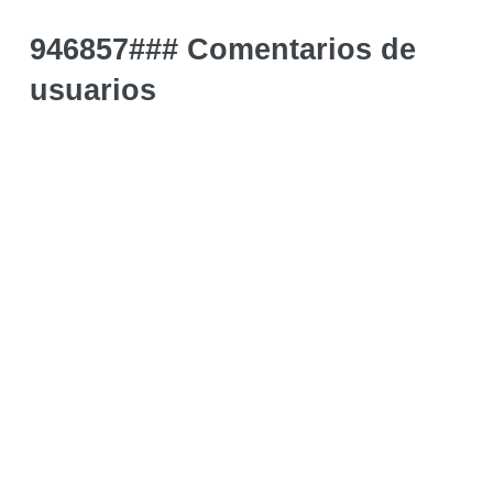
946857### Comentarios de
usuarios