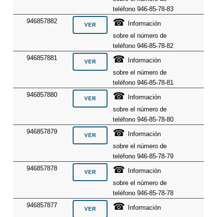
teléfono 946-85-78-83
☎
946857882
Información
sobre el número de
teléfono 946-85-78-82
☎
946857881
Información
sobre el número de
teléfono 946-85-78-81
☎
946857880
Información
sobre el número de
teléfono 946-85-78-80
☎
946857879
Información
sobre el número de
teléfono 946-85-78-79
☎
946857878
Información
sobre el número de
teléfono 946-85-78-78
☎
946857877
Información