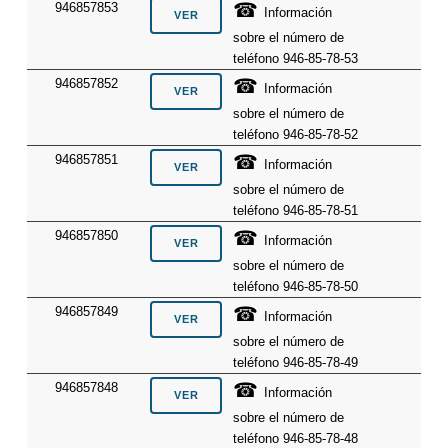
☎
946857853
Información
sobre el número de
teléfono 946-85-78-53
☎
946857852
Información
sobre el número de
teléfono 946-85-78-52
☎
946857851
Información
sobre el número de
teléfono 946-85-78-51
☎
946857850
Información
sobre el número de
teléfono 946-85-78-50
☎
946857849
Información
sobre el número de
teléfono 946-85-78-49
☎
946857848
Información
sobre el número de
teléfono 946-85-78-48