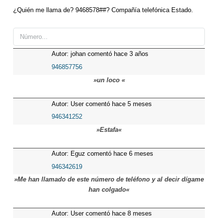
¿Quién me llama de? 9468578##? Compañía telefónica Estado.
Autor: johan comentó hace 3 años
946857756
»un loco «
Autor: User comentó hace 5 meses
946341252
»Estafa«
Autor: Eguz comentó hace 6 meses
946342619
»Me han llamado de este número de teléfono y al decir dígame
han colgado«
Autor: User comentó hace 8 meses