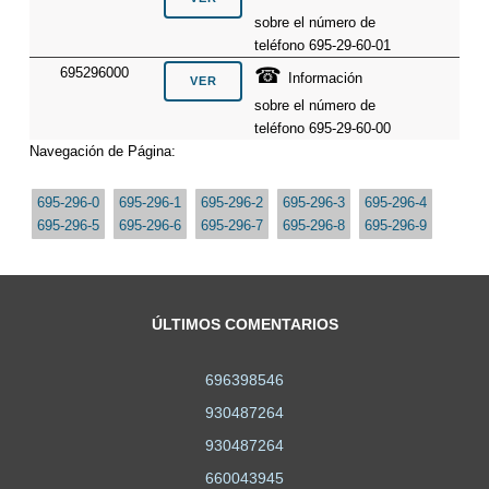
sobre el número de
teléfono 695-29-60-01
☎
695296000
Información
sobre el número de
teléfono 695-29-60-00
Navegación de Página:
695-296-0
695-296-1
695-296-2
695-296-3
695-296-4
695-296-5
695-296-6
695-296-7
695-296-8
695-296-9
ÚLTIMOS COMENTARIOS
696398546
930487264
930487264
660043945