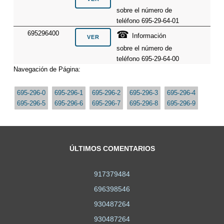
sobre el número de
teléfono 695-29-64-01
☎
695296400
Información
sobre el número de
teléfono 695-29-64-00
Navegación de Página:
695-296-0
695-296-1
695-296-2
695-296-3
695-296-4
695-296-5
695-296-6
695-296-7
695-296-8
695-296-9
ÚLTIMOS COMENTARIOS
917379484
696398546
930487264
930487264