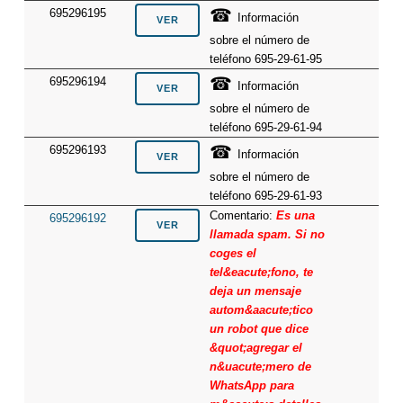
☎
695296195
Información
sobre el número de
teléfono 695-29-61-95
☎
695296194
Información
sobre el número de
teléfono 695-29-61-94
☎
695296193
Información
sobre el número de
teléfono 695-29-61-93
Comentario:
Es una
695296192
llamada spam. Si no
coges el
tel&eacute;fono, te
deja un mensaje
autom&aacute;tico
un robot que dice
&quot;agregar el
n&uacute;mero de
WhatsApp para