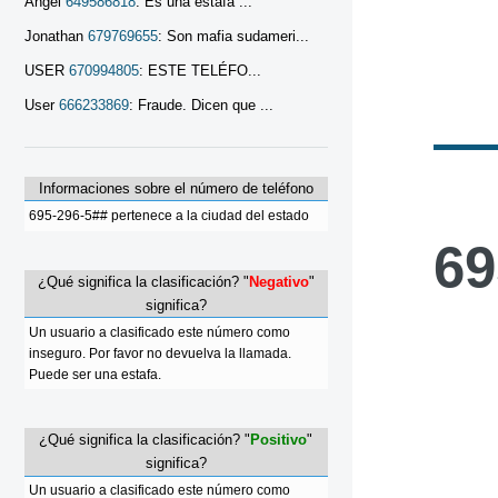
Angel
649586818
: Es una estafa ...
Jonathan
679769655
: Son mafia sudameri...
USER
670994805
: ESTE TELÉFO...
User
666233869
: Fraude. Dicen que ...
Informaciones sobre el número de teléfono
695-296-5## pertenece a la ciudad del estado
69
¿Qué significa la clasificación? "
Negativo
"
significa?
Un usuario a clasificado este número como
inseguro. Por favor no devuelva la llamada.
Puede ser una estafa.
¿Qué significa la clasificación? "
Positivo
"
significa?
Un usuario a clasificado este número como