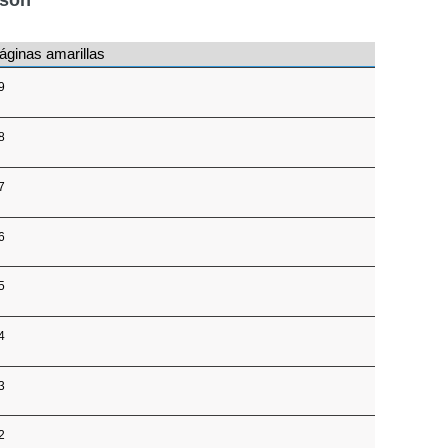
áginas amarillas
9
8
7
6
5
4
3
2