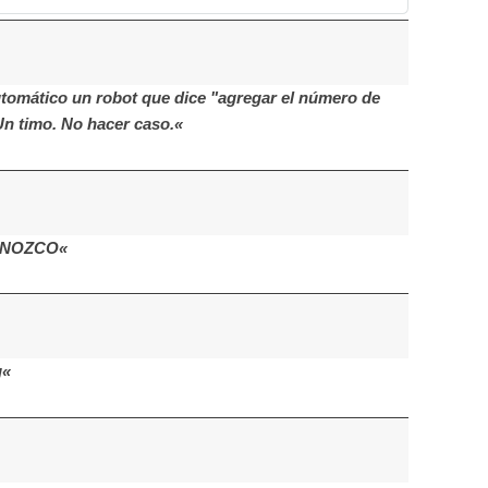
utomático un robot que dice "agregar el número de
Un timo. No hacer caso.«
ONOZCO«
g«